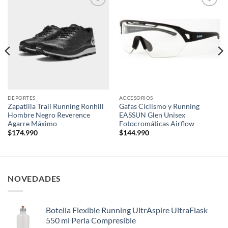
Add to
Add to
wishlist
wishlist
DEPORTES
ACCESORIOS
Zapatilla Trail Running Ronhill
Gafas Ciclismo y Running
Hombre Negro Reverence
EASSUN Glen Unisex
Agarre Máximo
Fotocromáticas Airflow
$
174.990
$
144.990
NOVEDADES
Botella Flexible Running UltrAspire UltraFlask
550 ml Perla Compresible