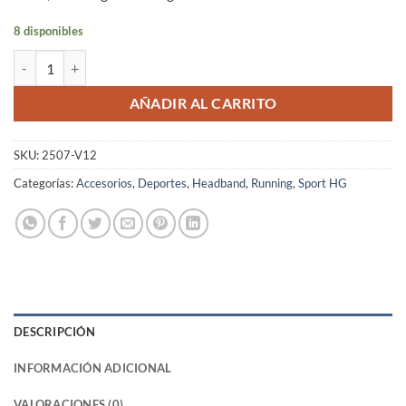
8 disponibles
Cintillo Running SportHG Unisex Negro Floral Multicolor GROOVE C
AÑADIR AL CARRITO
SKU:
2507-V12
Categorías:
Accesorios
,
Deportes
,
Headband
,
Running
,
Sport HG
DESCRIPCIÓN
INFORMACIÓN ADICIONAL
VALORACIONES (0)