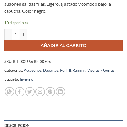
sudor en salidas frías. Ligero, ajustado y cómodo bajo la
capucha. Color negro.
10 disponibles
Gorro Running Ronhill Unisex Negro Clásico Térmico Absorbe Sudor 
AÑADIR AL CARRITO
SKU:
RH-002666 Rh-00306
Categorías:
Accesorios
,
Deportes
,
Ronhill
,
Running
,
Viseras y Gorras
Etiqueta:
Invierno
DESCRIPCIÓN