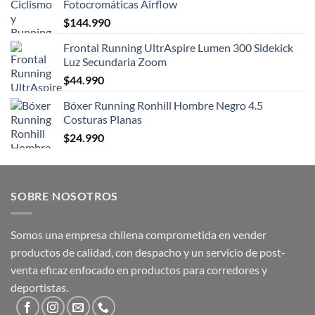
Fotocromáticas Airflow
$
144.990
Frontal Running UltrAspire Lumen 300 Sidekick
Luz Secundaria Zoom
$
44.990
Bóxer Running Ronhill Hombre Negro 4.5
Costuras Planas
$
24.990
SOBRE NOSOTROS
Somos una empresa chilena comprometida en vender
productos de calidad, con despacho y un servicio de post-
venta eficaz enfocado en productos para corredores y
deportistas.