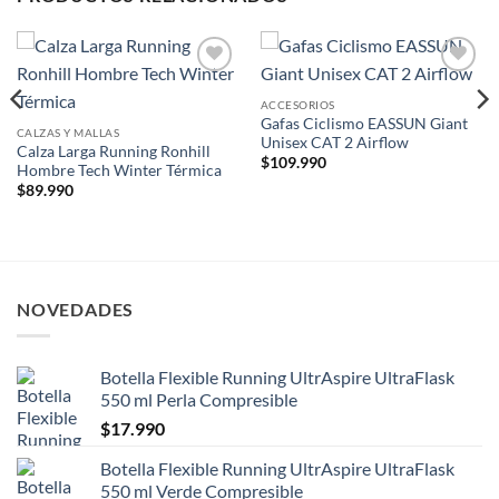
Add to
Add to
wishlist
wishlist
ACCESORIOS
Gafas Ciclismo EASSUN Giant
CALZAS Y MALLAS
Unisex CAT 2 Airflow
Calza Larga Running Ronhill
$
109.990
Hombre Tech Winter Térmica
$
89.990
NOVEDADES
Botella Flexible Running UltrAspire UltraFlask
550 ml Perla Compresible
$
17.990
Botella Flexible Running UltrAspire UltraFlask
550 ml Verde Compresible