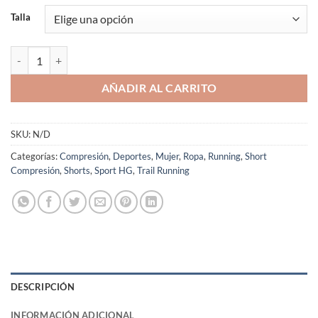
Talla
Short Compresión Trail Running SportHG Mujer Negro Kerry Fibra C
AÑADIR AL CARRITO
SKU:
N/D
Categorías:
Compresión
,
Deportes
,
Mujer
,
Ropa
,
Running
,
Short
Compresión
,
Shorts
,
Sport HG
,
Trail Running
DESCRIPCIÓN
INFORMACIÓN ADICIONAL