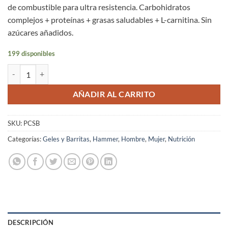
de combustible para ultra resistencia. Carbohidratos
complejos + proteínas + grasas saludables + L-carnitina. Sin
azúcares añadidos.
199 disponibles
Perpetuem Solids Caffe Latte 6 Tabletas Masticables Hammer Nutritio
AÑADIR AL CARRITO
SKU:
PCSB
Categorías:
Geles y Barritas
,
Hammer
,
Hombre
,
Mujer
,
Nutrición
DESCRIPCIÓN