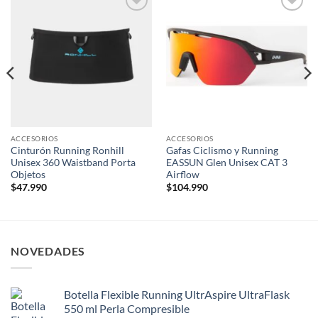
Add to
Add to
wishlist
wishlist
ACCESORIOS
ACCESORIOS
Cinturón Running Ronhill
Gafas Ciclismo y Running
Unisex 360 Waistband Porta
EASSUN Glen Unisex CAT 3
Objetos
Airflow
$
47.990
$
104.990
NOVEDADES
Botella Flexible Running UltrAspire UltraFlask
550 ml Perla Compresible