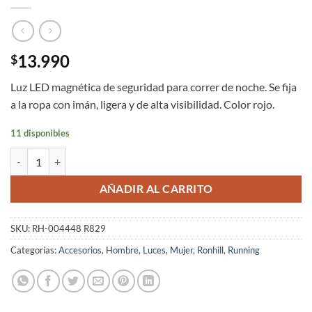
13.990
$
Luz LED magnética de seguridad para correr de noche. Se fija
a la ropa con imán, ligera y de alta visibilidad. Color rojo.
11 disponibles
Luz LED Magnética Running Ronhill Unisex Roja Alta Visibilidad cant
AÑADIR AL CARRITO
SKU:
RH-004448 R829
Categorías:
Accesorios
,
Hombre
,
Luces
,
Mujer
,
Ronhill
,
Running