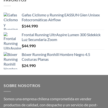
Gafas Ciclismo y Running EASSUN Glen Unisex
Fotocromáticas Airflow
$
144.990
Frontal Running UltrAspire Lumen 300 Sidekick
Luz Secundaria Zoom
$
44.990
Bóxer Running Ronhill Hombre Negro 4.5
Costuras Planas
$
24.990
SOBRE NOSOTROS
Somos una empresa chilena comprometida en vender
productos de calidad, con despacho y un servicio de post-