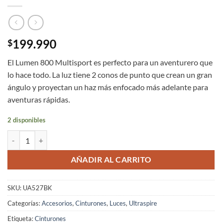
199.990
$
El Lumen 800 Multisport es perfecto para un aventurero que
lo hace todo. La luz tiene 2 conos de punto que crean un gran
ángulo y proyectan un haz más enfocado más adelante para
aventuras rápidas.
2 disponibles
Luz de Cintura Running UltrAspire Lumen 800 Multisport Iluminación
AÑADIR AL CARRITO
SKU:
UA527BK
Categorías:
Accesorios
,
Cinturones
,
Luces
,
Ultraspire
Etiqueta:
Cinturones