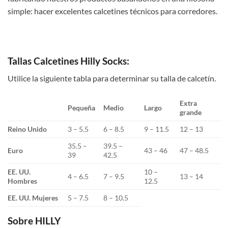
simple: hacer excelentes calcetines técnicos para corredores.
Tallas Calcetines Hilly Socks:
Utilice la siguiente tabla para determinar su talla de calcetín.
Extra
Pequeña
Medio
Largo
grande
Reino Unido
3 – 5.5
6 – 8.5
9 – 11.5
12 – 13
35.5 –
39.5 –
Euro
43 – 46
47 – 48.5
39
42.5
EE. UU.
10 –
4 – 6.5
7 – 9.5
13 – 14
Hombres
12.5
EE. UU. Mujeres
5 – 7.5
8 – 10.5
Sobre HILLY