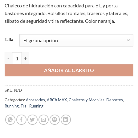
Chaleco de hidratación con capacidad para 6 L y porta
bastones integrado. Bolsillos frontales, traseros y laterales,
silbato de seguridad y tira reflectante. Color naranja.
Talla
Chaleco Hidratación Trail Running ARCh MAX Unisex Naranja HV-6 P
AÑADIR AL CARRITO
SKU:
N/D
Categorías:
Accesorios
,
ARCh MAX
,
Chalecos y Mochilas
,
Deportes
,
Running
,
Trail Running