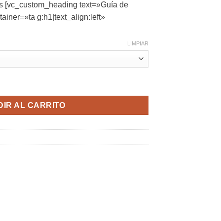
 [vc_custom_heading text=»Guía de
tainer=»ta g:h1|text_align:left»
LIMPIAR
E CAPA ANTI AMPOLLAS - HOMBRE – HILLY cantidad
IR AL CARRITO