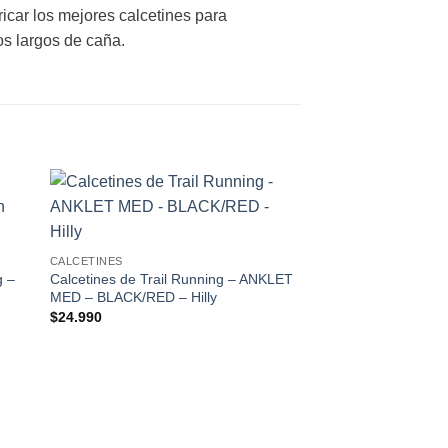
icar los mejores calcetines para
os largos de caña.
 to
Add to
ist
wishlist
CALCETINES
g –
Calcetines de Trail Running – ANKLET
y
MED – BLACK/RED – Hilly
$
24.990
CALCETINES