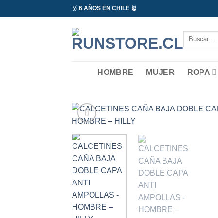
Saltar
🥇
6 AÑOS EN CHILE 🥇
al
contenido
Buscar
por:
HOMBRE
MUJER
ROPA