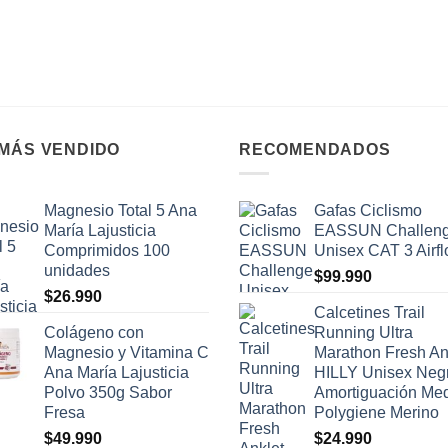
 MÁS VENDIDO
RECOMENDADOS
Magnesio Total 5 Ana
Gafas Ciclismo
María Lajusticia
EASSUN Challen
Comprimidos 100
Unisex CAT 3 Airf
unidades
$
99.990
$
26.990
Calcetines Trail
Colágeno con
Running Ultra
Magnesio y Vitamina C
Marathon Fresh An
Ana María Lajusticia
HILLY Unisex Neg
Polvo 350g Sabor
Amortiguación Me
Fresa
Polygiene Merino
$
49.990
$
24.990