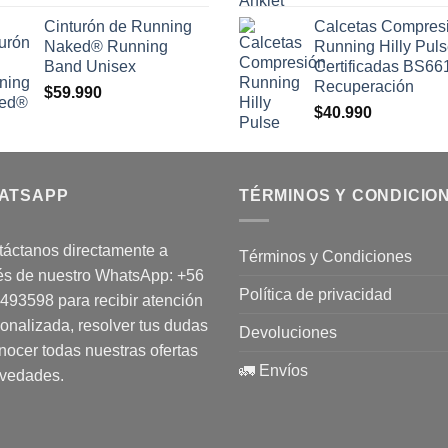
Cinturón de Running
Calcetas Compres
Naked® Running
Running Hilly Pul
Band Unisex
Certificadas BS66
Recuperación
$
59.990
$
40.990
ATSAPP
TÉRMINOS Y CONDICIO
áctanos directamente a
Términos y Condiciones
és de nuestro WhatsApp:
+56
Política de privacidad
1493598
para recibir atención
onalizada, resolver tus dudas
Devoluciones
nocer todas nuestras ofertas
🚛 Envíos
ovedades.