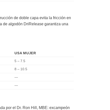
ucción de doble capa evita la fricción en
erna de algodón DriRelease garantiza una
USA MUJER
5 – 7.5
8 – 10.5
—
—
dada por el Dr. Ron Hill, MBE: excampeón