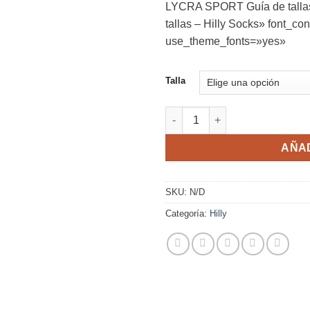
LYCRA SPORT Guía de tallas
tallas – Hilly Socks» font_con
use_theme_fonts=»yes»
Talla
CALCETINES CAÑA BAJA DOBL
AÑAD
SKU:
N/D
Categoría:
Hilly