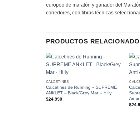
europeo de maratón y ganador del Maratón 
corredores, con fibras técnicas selecciona
PRODUCTOS RELACIONADO
Add to
wishlist
CALCETINES
CALC
Calcetines de Running – SUPREME
Calce
ANKLET – Black/Grey Mar – Hilly
Supre
Ampo
$
24.990
$
24.