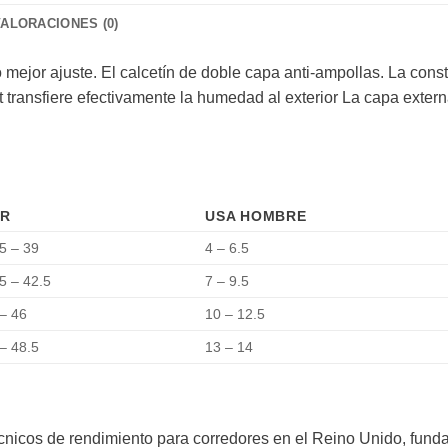
VALORACIONES (0)
ejor ajuste. El calcetín de doble capa anti-ampollas. La constr
port transfiere efectivamente la humedad al exterior La capa ext
R
USA HOMBRE
5 – 39
4 – 6.5
5 – 42.5
7 – 9.5
– 46
10 – 12.5
– 48.5
13 – 14
écnicos de rendimiento para corredores en el Reino Unido, fun