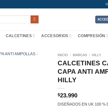
N
ACCED
CALCETINES
ACCESORIOS
COMPRESIÓN
INICIO
/
MARCAS
/
HILLY
CALCETINES C
Add to
CAPA ANTI AM
wishlist
HILLY
23.990
$
DISEÑADOS EN UK 100 %