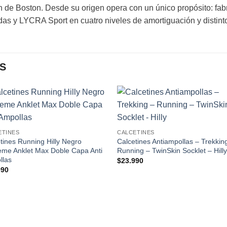
de Boston. Desde su origen opera con un único propósito: fabr
das y LYCRA Sport en cuatro niveles de amortiguación y distint
S
Add to
Add
wishlist
wishl
ETINES
CALCETINES
tines Running Hilly Negro
Calcetines Antiampollas – Trekkin
me Anklet Max Doble Capa Anti
Running – TwinSkin Socklet – Hill
llas
$
23.990
990