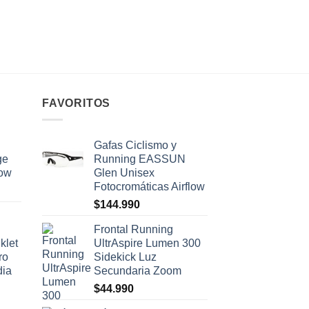
Calcetines Running Hi
Comfort Socklet Amo
$
21.990
FAVORITOS
Gafas Ciclismo y
ge
Running EASSUN
low
Glen Unisex
Fotocromáticas Airflow
$
144.990
Frontal Running
klet
UltrAspire Lumen 300
ro
Sidekick Luz
dia
Secundaria Zoom
$
44.990