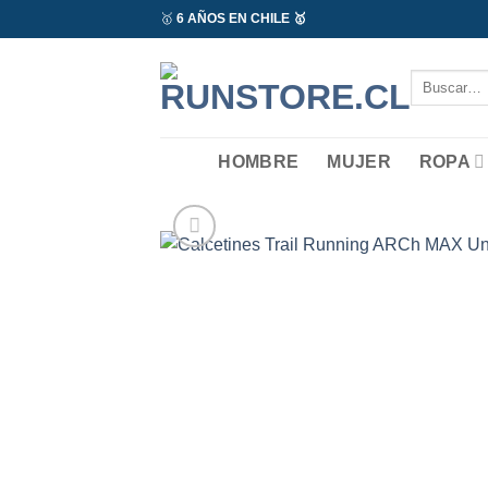
Saltar
🥇
6 AÑOS EN CHILE 🥇
al
contenido
Buscar
por:
HOMBRE
MUJER
ROPA