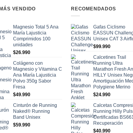
 MÁS VENDIDO
RECOMENDADOS
Magnesio Total 5 Ana
Gafas Ciclismo
María Lajusticia
EASSUN Challen
Comprimidos 100
Unisex CAT 3 Airf
unidades
$
99.990
$
26.990
Calcetines Trail
Colágeno con
Running Ultra
Magnesio y Vitamina C
Marathon Fresh An
Ana María Lajusticia
HILLY Unisex Neg
Polvo 350g Sabor
Amortiguación Me
Fresa
Polygiene Merino
$
49.990
$
24.990
Cinturón de Running
Calcetas Compres
Naked® Running
Running Hilly Pul
Band Unisex
Certificadas BS66
Recuperación
$
59.990
$
40.990