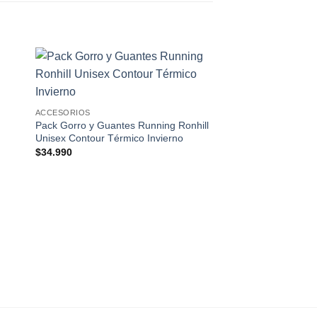
 to
Add to
ist
wishlist
ACCESORIOS
Pack Gorro y Guantes Running Ronhill
Unisex Contour Térmico Invierno
$
34.990
ACCESORIOS
Guantes Ciclismo E
Unisex Cortos Elásti
$
29.990