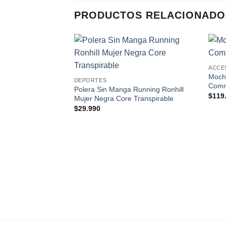
PRODUCTOS RELACIONADO
Add to
ACCE
wishlist
Mochi
DEPORTES
Commu
Polera Sin Manga Running Ronhill
$
119
Mujer Negra Core Transpirable
$
29.990