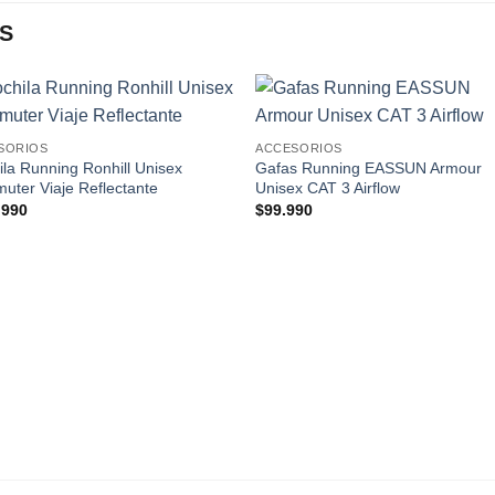
S
Add to
Add
SORIOS
ACCESORIOS
wishlist
wishl
la Running Ronhill Unisex
Gafas Running EASSUN Armour
ter Viaje Reflectante
Unisex CAT 3 Airflow
.990
$
99.990