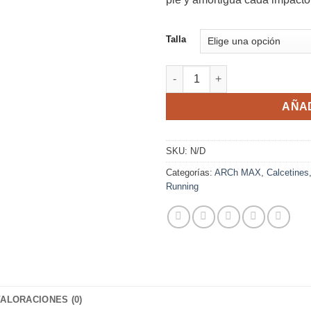
Talla
Calcetines Trail Running ARCh
AÑAD
SKU:
N/D
Categorías:
ARCh MAX
,
Calcetines
Running
VALORACIONES (0)