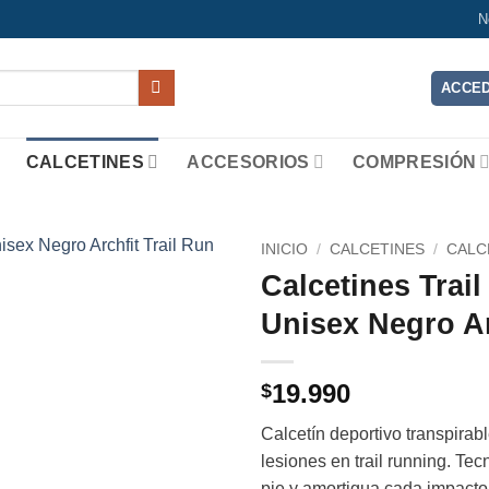
N
ACCED
CALCETINES
ACCESORIOS
COMPRESIÓN
INICIO
/
CALCETINES
/
CALC
Calcetines Tra
Add to
Unisex Negro Ar
wishlist
19.990
$
Calcetín deportivo transpira
lesiones en trail running. Te
pie y amortigua cada impacto