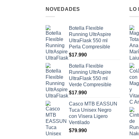
NOVEDADES
LO
Botella Flexible
Running UltrAspire
UltraFlask 550 ml
Perla Compresible
$
17.990
Botella Flexible
Running UltrAspire
UltraFlask 550 ml
Verde Compresible
$
17.990
Casco MTB EASSUN
Tuca Unisex Negro
con Visera Ligero
Ventilado
$
79.990