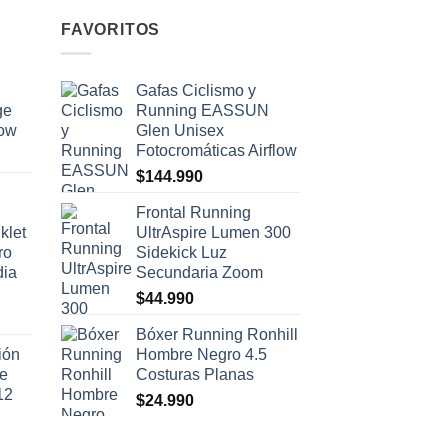
FAVORITOS
Gafas Ciclismo y
ge
Running EASSUN
low
Glen Unisex
Fotocromáticas Airflow
$
144.990
Frontal Running
klet
UltrAspire Lumen 300
ro
Sidekick Luz
dia
Secundaria Zoom
$
44.990
Bóxer Running Ronhill
ión
Hombre Negro 4.5
se
Costuras Planas
12
$
24.990