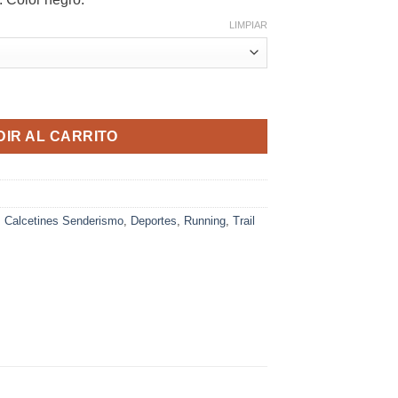
LIMPIAR
 MAX Unisex Negro Archfit Trail Run cantidad
IR AL CARRITO
,
Calcetines Senderismo
,
Deportes
,
Running
,
Trail