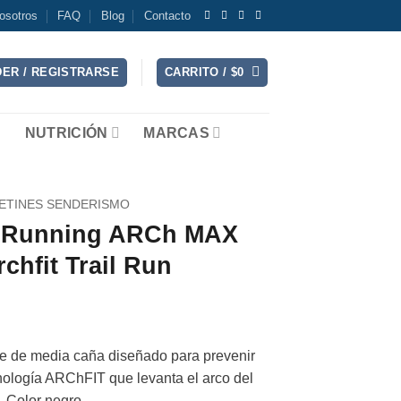
osotros
FAQ
Blog
Contacto
ER / REGISTRARSE
CARRITO /
$
0
NUTRICIÓN
MARCAS
ETINES SENDERISMO
il Running ARCh MAX
chfit Trail Run
ble de media caña diseñado para prevenir
cnología ARChFIT que levanta el arco del
. Color negro.