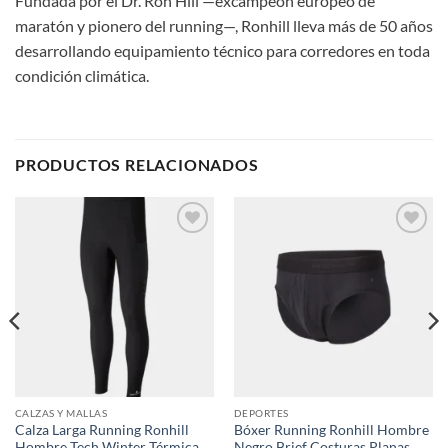
Fundada por el Dr. Ron Hill —excampeón europeo de
maratón y pionero del running—, Ronhill lleva más de 50 años
desarrollando equipamiento técnico para corredores en toda
condición climática.
PRODUCTOS RELACIONADOS
Add to
Add to
wishlist
wishlist
CALZAS Y MALLAS
DEPORTES
Calza Larga Running Ronhill
Bóxer Running Ronhill Hombre
Hombre Tech Winter Térmica
Negro Brief Costuras Planas