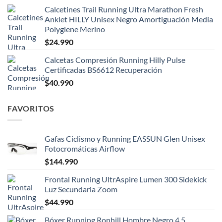
Calcetines Trail Running Ultra Marathon Fresh
Anklet HILLY Unisex Negro Amortiguación Media
Polygiene Merino
$
24.990
Calcetas Compresión Running Hilly Pulse
Certificadas BS6612 Recuperación
$
40.990
FAVORITOS
Gafas Ciclismo y Running EASSUN Glen Unisex
Fotocromáticas Airflow
$
144.990
Frontal Running UltrAspire Lumen 300 Sidekick
Luz Secundaria Zoom
$
44.990
Bóxer Running Ronhill Hombre Negro 4.5