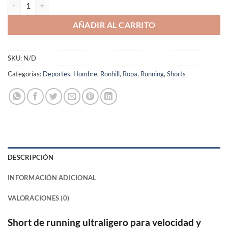
Short Running Ronhill Hombre Azurite Citrus Tech Race 5 Aeroweave
AÑADIR AL CARRITO
SKU:
N/D
Categorías:
Deportes
,
Hombre
,
Ronhill
,
Ropa
,
Running
,
Shorts
DESCRIPCIÓN
INFORMACIÓN ADICIONAL
VALORACIONES (0)
Short de running ultraligero para velocidad y