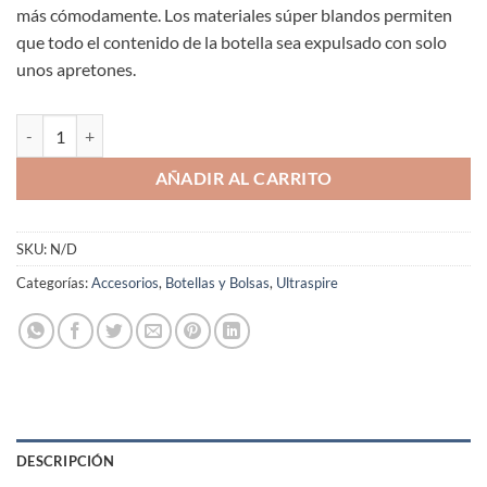
más cómodamente. Los materiales súper blandos permiten
que todo el contenido de la botella sea expulsado con solo
unos apretones.
Botella de Mano Running UltrAspire Human 20 2.0 Azul Ultrablanda 
AÑADIR AL CARRITO
SKU:
N/D
Categorías:
Accesorios
,
Botellas y Bolsas
,
Ultraspire
DESCRIPCIÓN