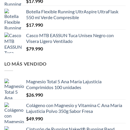
$
17.990
Botella Flexible Running UltrAspire UltraFlask
550 ml Verde Compresible
$
17.990
Casco MTB EASSUN Tuca Unisex Negro con
Visera Ligero Ventilado
$
79.990
LO MÁS VENDIDO
Magnesio Total 5 Ana María Lajusticia
Comprimidos 100 unidades
$
26.990
Colágeno con Magnesio y Vitamina C Ana María
Lajusticia Polvo 350g Sabor Fresa
$
49.990
Cinturón de Running Naked® Running Band