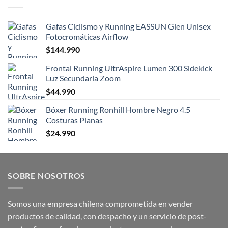
Gafas Ciclismo y Running EASSUN Glen Unisex
Fotocromáticas Airflow
$
144.990
Frontal Running UltrAspire Lumen 300 Sidekick
Luz Secundaria Zoom
$
44.990
Bóxer Running Ronhill Hombre Negro 4.5
Costuras Planas
$
24.990
SOBRE NOSOTROS
Somos una empresa chilena comprometida en vender
productos de calidad, con despacho y un servicio de post-