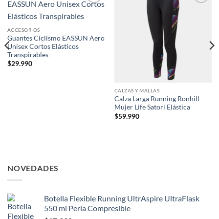
Add to
Add to
wishlist
wishlist
ACCESORIOS
Guantes Ciclismo EASSUN Aero
Unisex Cortos Elásticos
Transpirables
$
29.990
CALZAS Y MALLAS
Calza Larga Running Ronhill
Mujer Life Satori Elástica
$
59.990
NOVEDADES
Botella Flexible Running UltrAspire UltraFlask
550 ml Perla Compresible