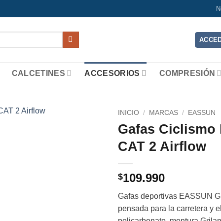
N
ACCED
CALCETINES
ACCESORIOS
COMPRESIÓN
INICIO
/
MARCAS
/
EASSUN
Gafas Ciclismo
Add to
CAT 2 Airflow
wishlist
109.990
$
Gafas deportivas EASSUN Gia
pensada para la carretera y e
policarbonato, montura Grila