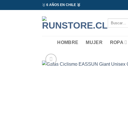
Saltar
🥇
6 AÑOS EN CHILE 🥇
al
contenido
Buscar
por:
HOMBRE
MUJER
ROPA