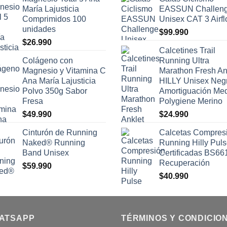
María Lajusticia
EASSUN Challen
Comprimidos 100
Unisex CAT 3 Airf
unidades
$
99.990
$
26.990
Calcetines Trail
Colágeno con
Running Ultra
Magnesio y Vitamina C
Marathon Fresh An
Ana María Lajusticia
HILLY Unisex Neg
Polvo 350g Sabor
Amortiguación Me
Fresa
Polygiene Merino
$
49.990
$
24.990
Cinturón de Running
Calcetas Compres
Naked® Running
Running Hilly Pul
Band Unisex
Certificadas BS66
Recuperación
$
59.990
$
40.990
ATSAPP
TÉRMINOS Y CONDICIO