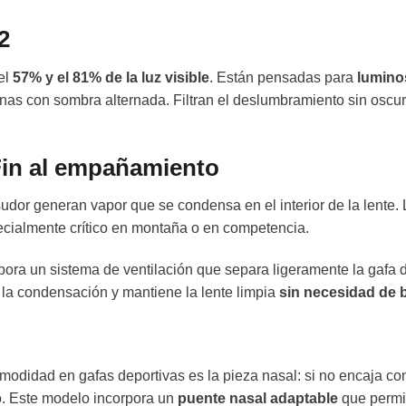
2
el
57% y el 81% de la luz visible
. Están pensadas para
lumino
as con sombra alternada. Filtran el deslumbramiento sin oscure
Fin al empañamiento
l sudor generan vapor que se condensa en el interior de la lent
pecialmente crítico en montaña o en competencia.
a un sistema de ventilación que separa ligeramente la gafa del
vita la condensación y mantiene la lente limpia
sin necesidad de b
didad en gafas deportivas es la pieza nasal: si no encaja con l
o. Este modelo incorpora un
puente nasal adaptable
que permit