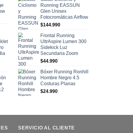
ge
Running EASSUN
low
Glen Unisex
Fotocromáticas Airflow
$
144.990
Frontal Running
klet
UltrAspire Lumen 300
ro
Sidekick Luz
dia
Secundaria Zoom
$
44.990
Bóxer Running Ronhill
ión
Hombre Negro 4.5
se
Costuras Planas
12
$
24.990
NES
SERVICIO AL CLIENTE