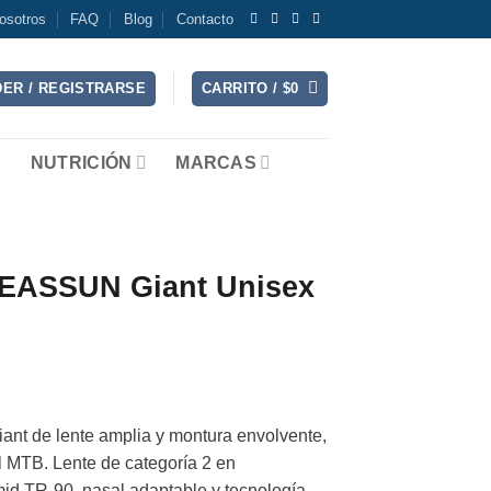
osotros
FAQ
Blog
Contacto
ER / REGISTRARSE
CARRITO /
$
0
NUTRICIÓN
MARCAS
 EASSUN Giant Unisex
nt de lente amplia y montura envolvente,
l MTB. Lente de categoría 2 en
mid TR-90, nasal adaptable y tecnología