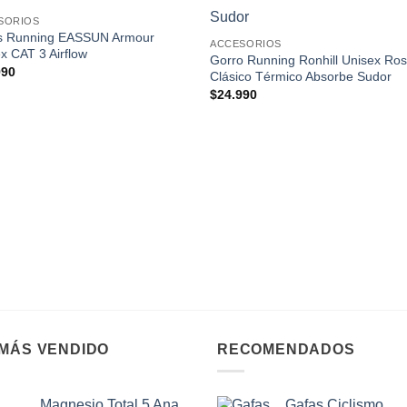
Add to
Add
SORIOS
wishlist
wishl
s Running EASSUN Armour
ACCESORIOS
x CAT 3 Airflow
Gorro Running Ronhill Unisex Ro
990
Clásico Térmico Absorbe Sudor
$
24.990
 MÁS VENDIDO
RECOMENDADOS
Magnesio Total 5 Ana
Gafas Ciclismo