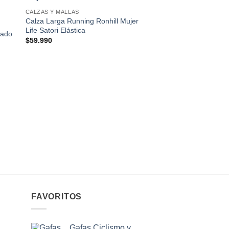
 to
Add to
CALZAS Y MALLAS
ist
wishlist
Calza Larga Running Ronhill Mujer
Life Satori Elástica
sado
$
59.990
ACCESORIOS
Guantes Running Ron
Negro Afterhours Ref
Térmicos
$
35.990
FAVORITOS
Gafas Ciclismo y