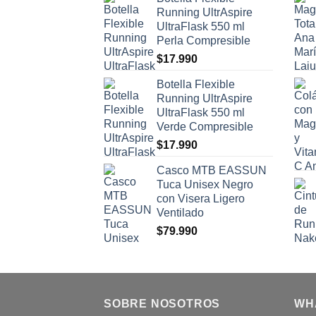
Running UltrAspire
UltraFlask 550 ml
Perla Compresible
$
17.990
Botella Flexible
Running UltrAspire
UltraFlask 550 ml
Verde Compresible
$
17.990
Casco MTB EASSUN
Tuca Unisex Negro
con Visera Ligero
Ventilado
$
79.990
SOBRE NOSOTROS
WH