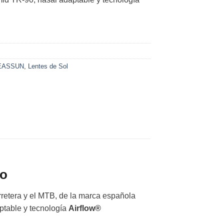
EASSUN
,
Lentes de Sol
mo
rretera y el MTB, de la marca española
aptable y tecnología
Airflow®