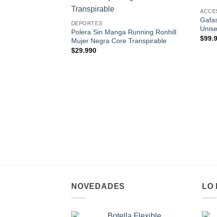
Add to
ACCE
wishlist
Gafa
DEPORTES
Unise
Polera Sin Manga Running Ronhill
$
99.
Mujer Negra Core Transpirable
$
29.990
NOVEDADES
LO
Botella Flexible