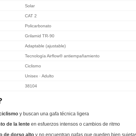
Solar
CAT 2
Policarbonato
Grilamid TR-90
Adaptable (ajustable)
Tecnología Airflow® antiempañamiento
Ciclismo
Unisex · Adulto
38104
?
ciclismo
y buscan una gafa técnica ligera
o de la lente
en esfuerzos intensos o cambios de ritmo
o de dorso alto
y no encuentran gafas que queden bien sujeta