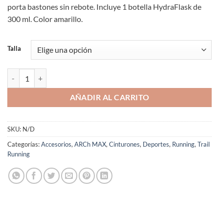
porta bastones sin rebote. Incluye 1 botella HydraFlask de
300 ml. Color amarillo.
Talla
Cinturón Running ARCh MAX Unisex Amarillo Belt Pro Trail con Bote
AÑADIR AL CARRITO
SKU:
N/D
Categorías:
Accesorios
,
ARCh MAX
,
Cinturones
,
Deportes
,
Running
,
Trail
Running