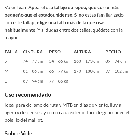
Voler Team Apparel usa
tallaje europeo, que corre más
pequeño que el estadounidense
. Si no estás familiarizado
con este tallaje,
elige una talla más de la que usas
habitualmente
. Y si dudas entre dos tallas, quédate con la
mayor.
TALLA
CINTURA
PESO
ALTURA
PECHO
S
74 – 79 cm
54 – 66 kg
163 – 173 cm
89 – 94 cm
M
81 – 86 cm
66 – 77 kg
170 – 180 cm
97 – 102 cm
L
89 – 94 cm
77 – 86 kg
—
—
Uso recomendado
Ideal para ciclismo de ruta y MTB en días de viento, lluvia
ligera y descensos, y como capa exterior fácil de guardar en el
bolsillo del maillot.
Sobre Voler