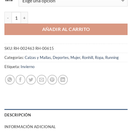
Calza Capri Running Ronhill Mujer Momentum Crop Elástica cantidad
AÑADIR AL CARRITO
SKU:
RH-002463 RH-00615
Categorías:
Calzas y Mallas
,
Deportes
,
Mujer
,
Ronhill
,
Ropa
,
Running
Etiqueta:
Invierno
DESCRIPCIÓN
INFORMACIÓN ADICIONAL