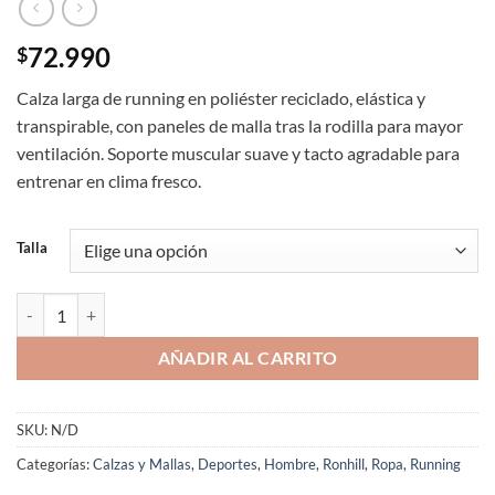
72.990
$
Calza larga de running en poliéster reciclado, elástica y
transpirable, con paneles de malla tras la rodilla para mayor
ventilación. Soporte muscular suave y tacto agradable para
entrenar en clima fresco.
Talla
Calza Larga Running Ronhill Hombre Negro Tech Revive Poliéster Rec
AÑADIR AL CARRITO
SKU:
N/D
Categorías:
Calzas y Mallas
,
Deportes
,
Hombre
,
Ronhill
,
Ropa
,
Running