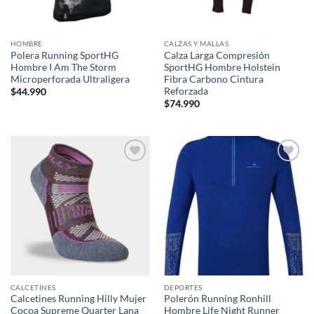
HOMBRE
CALZAS Y MALLAS
Polera Running SportHG
Calza Larga Compresión
Hombre I Am The Storm
SportHG Hombre Holstein
Microperforada Ultraligera
Fibra Carbono Cintura
Reforzada
$
44.990
$
74.990
Add to
Add to
wishlist
wishlist
CALCETINES
DEPORTES
Calcetines Running Hilly Mujer
Polerón Running Ronhill
Cocoa Supreme Quarter Lana
Hombre Life Night Runner