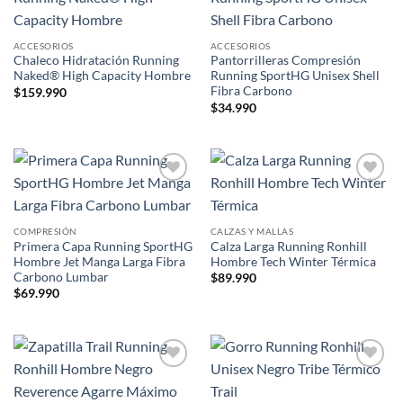
Add to
Add to
wishlist
wishlist
ACCESORIOS
ACCESORIOS
Chaleco Hidratación Running
Pantorrilleras Compresión
Naked® High Capacity Hombre
Running SportHG Unisex Shell
Fibra Carbono
$
159.990
$
34.990
Add to
Add to
wishlist
wishlist
COMPRESIÓN
CALZAS Y MALLAS
Primera Capa Running SportHG
Calza Larga Running Ronhill
Hombre Jet Manga Larga Fibra
Hombre Tech Winter Térmica
Carbono Lumbar
$
89.990
$
69.990
Add to
Add to
wishlist
wishlist