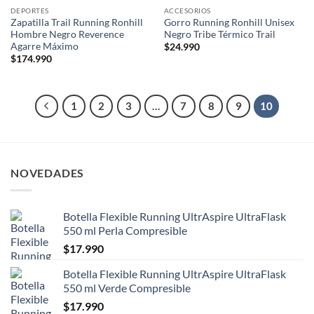
DEPORTES
ACCESORIOS
Zapatilla Trail Running Ronhill
Gorro Running Ronhill Unisex
Hombre Negro Reverence
Negro Tribe Térmico Trail
Agarre Máximo
$
24.990
$
174.990
1
2
3
…
7
8
9
10
NOVEDADES
Botella Flexible Running UltrAspire UltraFlask
550 ml Perla Compresible
$
17.990
Botella Flexible Running UltrAspire UltraFlask
550 ml Verde Compresible
$
17.990