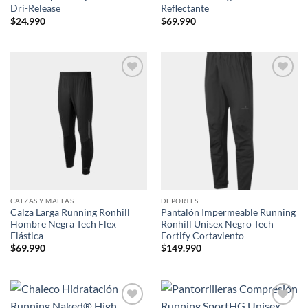
Dri-Release
Reflectante
$
24.990
$
69.990
Add to
Add to
wishlist
wishlist
CALZAS Y MALLAS
DEPORTES
Calza Larga Running Ronhill
Pantalón Impermeable Running
Hombre Negra Tech Flex
Ronhill Unisex Negro Tech
Elástica
Fortify Cortaviento
$
69.990
$
149.990