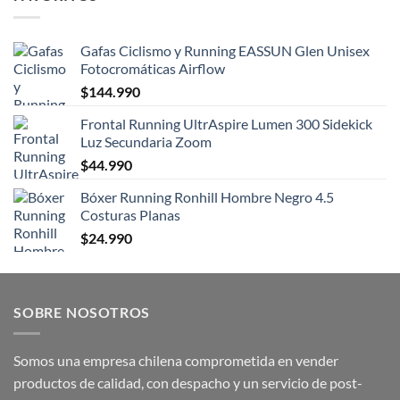
Gafas Ciclismo y Running EASSUN Glen Unisex
Fotocromáticas Airflow
$
144.990
Frontal Running UltrAspire Lumen 300 Sidekick
Luz Secundaria Zoom
$
44.990
Bóxer Running Ronhill Hombre Negro 4.5
Costuras Planas
$
24.990
SOBRE NOSOTROS
Somos una empresa chilena comprometida en vender
productos de calidad, con despacho y un servicio de post-