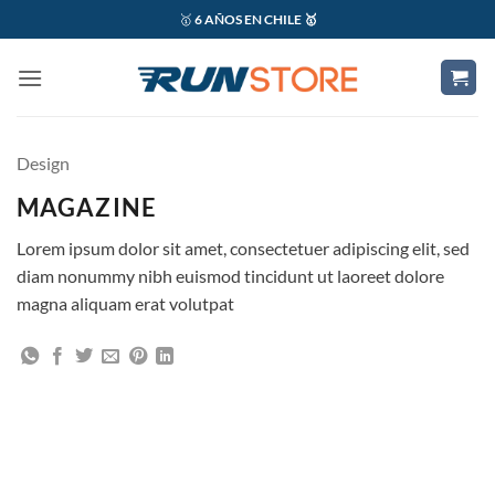
Saltar
🥇
6 AÑOS EN CHILE 🥇
al
contenido
Design
MAGAZINE
Lorem ipsum dolor sit amet, consectetuer adipiscing elit, sed
diam nonummy nibh euismod tincidunt ut laoreet dolore
magna aliquam erat volutpat