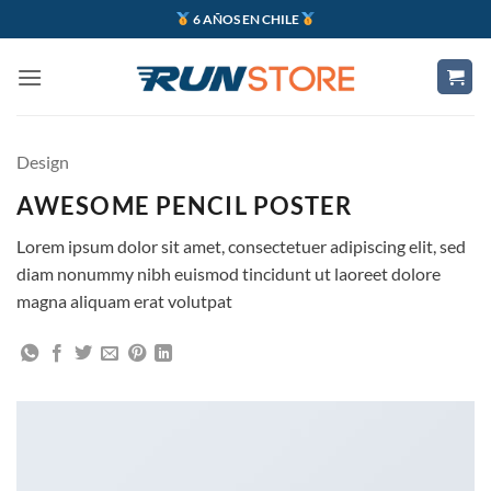
Saltar
6 AÑOS EN CHILE
al
contenido
Design
AWESOME PENCIL POSTER
Lorem ipsum dolor sit amet, consectetuer adipiscing elit, sed
diam nonummy nibh euismod tincidunt ut laoreet dolore
magna aliquam erat volutpat