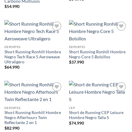
Carbono Multiusos
$
54.990
Add to
Add to
wishlist
wishlist
DEPORTES
DEPORTES
Short Running Ronhill Hombre
Short Running Ronhill Hombre
Negro Tech Race 5 Aeroweave
Negro Core 5 Bolsillos
Ultraligero
$
37.990
$
64.990
Add to
Add to
wishlist
wishlist
DEPORTES
CEP
Short Running Ronhill Hombre
Short de Running CEP Leisure
Negro Afterhours Twin
Hombre Negro Talla S
Reflectante 2 en 1
$
74.990
$
82.990