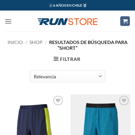
Saltar
🥇
6 AÑOS EN CHILE 🥇
al
contenido
INICIO
/
SHOP
/
RESULTADOS DE BÚSQUEDA PARA
“SHORT”
FILTRAR
Add to
Add to
wishlist
wishlist