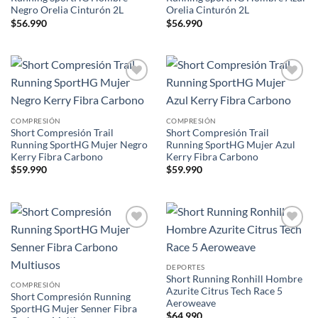
Negro Orelia Cinturón 2L
Orelia Cinturón 2L
$
56.990
$
56.990
Add to
Add to
wishlist
wishlist
COMPRESIÓN
COMPRESIÓN
Short Compresión Trail
Short Compresión Trail
Running SportHG Mujer Negro
Running SportHG Mujer Azul
Kerry Fibra Carbono
Kerry Fibra Carbono
$
59.990
$
59.990
Add to
Add to
wishlist
wishlist
DEPORTES
Short Running Ronhill Hombre
COMPRESIÓN
Azurite Citrus Tech Race 5
Short Compresión Running
Aeroweave
SportHG Mujer Senner Fibra
$
64.990