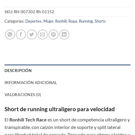
SKU:
RH-007302 Rh-01152
Categorías:
Deportes
,
Mujer
,
Ronhill
,
Ropa
,
Running
,
Shorts
DESCRIPCIÓN
INFORMACIÓN ADICIONAL
VALORACIONES (0)
Short de running ultraligero para velocidad
El
Ronhill Tech Race
es un short de competencia ultraligero y
transpirable, con calzón interior de soporte y split lateral
para libertad total de zancada. Pensado para ritmos rápidos y