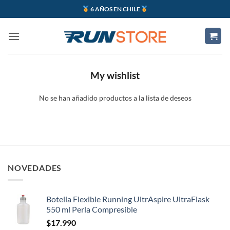
Saltar
6 AÑOS EN CHILE
al
contenido
My wishlist
No se han añadido productos a la lista de deseos
NOVEDADES
Botella Flexible Running UltrAspire UltraFlask
550 ml Perla Compresible
$
17.990