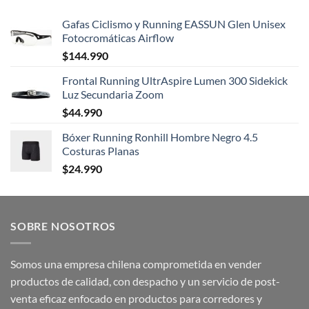
Gafas Ciclismo y Running EASSUN Glen Unisex
Fotocromáticas Airflow
$
144.990
Frontal Running UltrAspire Lumen 300 Sidekick
Luz Secundaria Zoom
$
44.990
Bóxer Running Ronhill Hombre Negro 4.5
Costuras Planas
$
24.990
SOBRE NOSOTROS
Somos una empresa chilena comprometida en vender
productos de calidad, con despacho y un servicio de post-
venta eficaz enfocado en productos para corredores y