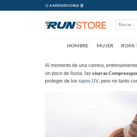
Saltar
6 AÑOS EN CHILE 🥇
🥇
al
contenido
Buscar
por:
HOMBRE
MUJER
ROPA
Al momento de una carrera, entrenamiento 
viseras Compresspo
un poco de lluvia, las
proteger de los
rayos UV
, pero no tanto co