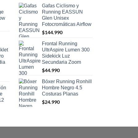
Gafas Ciclismo y
ge
Running EASSUN
low
Glen Unisex
Fotocromáticas Airflow
$
144.990
Frontal Running
klet
UltrAspire Lumen 300
ro
Sidekick Luz
dia
Secundaria Zoom
$
44.990
Bóxer Running Ronhill
ión
Hombre Negro 4.5
se
Costuras Planas
12
$
24.990