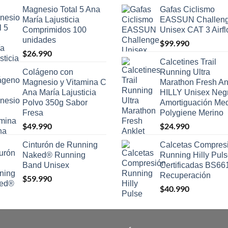
Magnesio Total 5 Ana
Gafas Ciclismo
María Lajusticia
EASSUN Challen
Comprimidos 100
Unisex CAT 3 Airf
unidades
$
99.990
$
26.990
Calcetines Trail
Colágeno con
Running Ultra
Magnesio y Vitamina C
Marathon Fresh An
Ana María Lajusticia
HILLY Unisex Neg
Polvo 350g Sabor
Amortiguación Me
Fresa
Polygiene Merino
$
49.990
$
24.990
Cinturón de Running
Calcetas Compres
Naked® Running
Running Hilly Pul
Band Unisex
Certificadas BS66
Recuperación
$
59.990
$
40.990