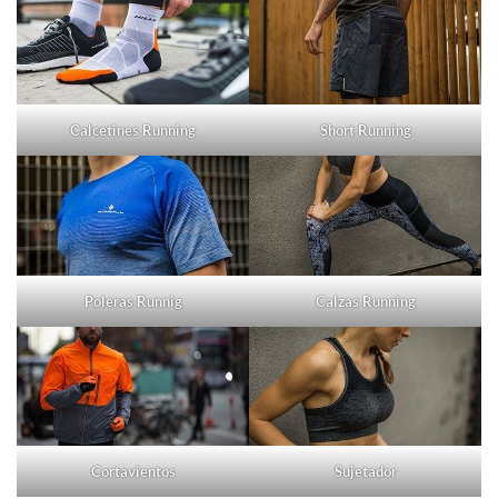
Calcetines Running
Short Running
Poleras Runnig
Calzas Running
Cortavientos
Sujetador