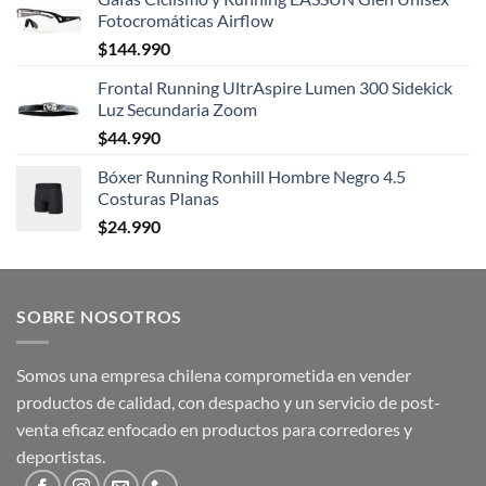
Fotocromáticas Airflow
$
144.990
Frontal Running UltrAspire Lumen 300 Sidekick
Luz Secundaria Zoom
$
44.990
Bóxer Running Ronhill Hombre Negro 4.5
Costuras Planas
$
24.990
SOBRE NOSOTROS
Somos una empresa chilena comprometida en vender
productos de calidad, con despacho y un servicio de post-
venta eficaz enfocado en productos para corredores y
deportistas.