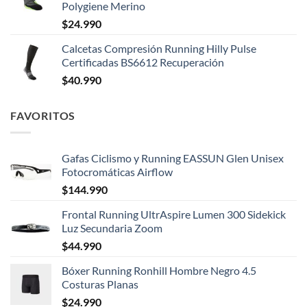
Polygiene Merino
$
24.990
Calcetas Compresión Running Hilly Pulse
Certificadas BS6612 Recuperación
$
40.990
FAVORITOS
Gafas Ciclismo y Running EASSUN Glen Unisex
Fotocromáticas Airflow
$
144.990
Frontal Running UltrAspire Lumen 300 Sidekick
Luz Secundaria Zoom
$
44.990
Bóxer Running Ronhill Hombre Negro 4.5
Costuras Planas
$
24.990