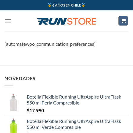
Saltar
6 AÑOS EN CHILE
al
contenido
[automatewoo_communication_preferences]
NOVEDADES
Botella Flexible Running UltrAspire UltraFlask
550 ml Perla Compresible
$
17.990
Botella Flexible Running UltrAspire UltraFlask
550 ml Verde Compresible