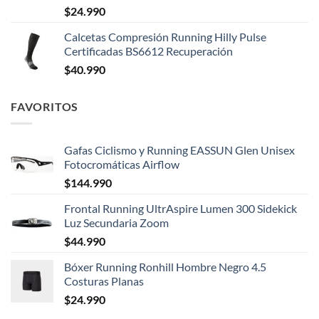
$
24.990
Calcetas Compresión Running Hilly Pulse
Certificadas BS6612 Recuperación
$
40.990
FAVORITOS
Gafas Ciclismo y Running EASSUN Glen Unisex
Fotocromáticas Airflow
$
144.990
Frontal Running UltrAspire Lumen 300 Sidekick
Luz Secundaria Zoom
$
44.990
Bóxer Running Ronhill Hombre Negro 4.5
Costuras Planas
$
24.990