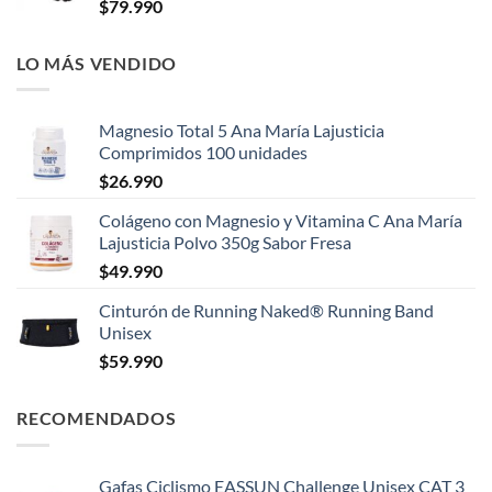
$
79.990
LO MÁS VENDIDO
Magnesio Total 5 Ana María Lajusticia
Comprimidos 100 unidades
$
26.990
Colágeno con Magnesio y Vitamina C Ana María
Lajusticia Polvo 350g Sabor Fresa
$
49.990
Cinturón de Running Naked® Running Band
Unisex
$
59.990
RECOMENDADOS
Gafas Ciclismo EASSUN Challenge Unisex CAT 3